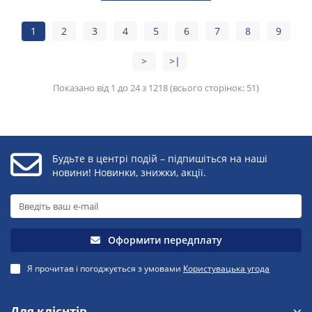
1
2
3
4
5
6
7
8
9
>
>|
Показано від 1 до 24 з 1218 (всього сторінок: 51)
Будьте в центрі подій – підпишіться на наші
новини! Новинки, знижки, акції.
Оформити передплату
Я прочитав і погоджується з умовами
Користувацька угода
Для клієнтів