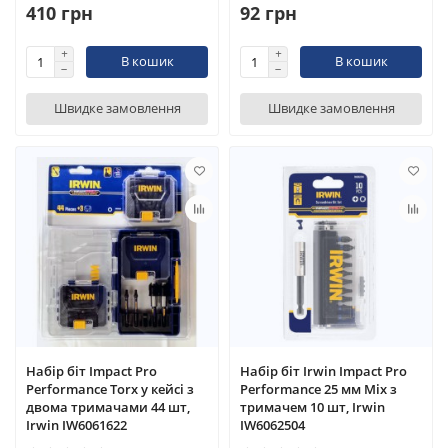
410 грн
92 грн
В кошик
В кошик
Швидке замовлення
Швидке замовлення
Набір біт Impact Pro
Набір біт Irwin Impact Pro
Performance Torx у кейсі з
Performance 25 мм Mix з
двома тримачами 44 шт,
тримачем 10 шт, Irwin
Irwin IW6061622
IW6062504