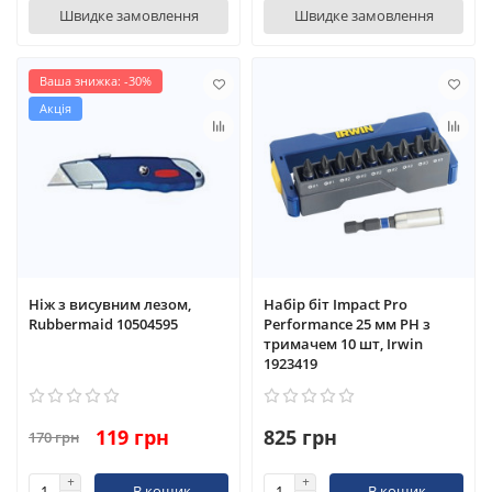
Швидке замовлення
Швидке замовлення
Ваша знижка: -30%
Акція
Ніж з висувним лезом,
Набір біт Impact Pro
Rubbermaid 10504595
Performance 25 мм PH з
тримачем 10 шт, Irwin
1923419
119 грн
825 грн
170 грн
В кошик
В кошик