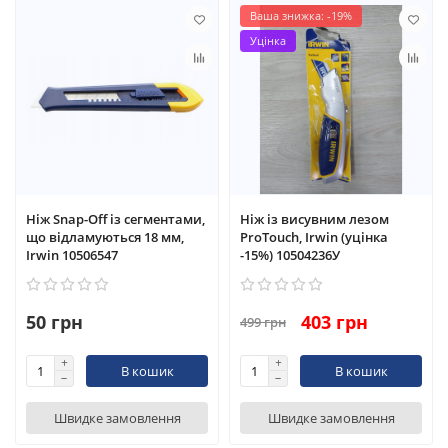
Ваша знижка: -19%
Уцінка
Ніж Snap-Off із сегментами,
Ніж із висувним лезом
що відламуються 18 мм,
ProTouch, Irwin (уцінка
Irwin 10506547
-15%) 10504236У
50 грн
403 грн
499 грн
В кошик
В кошик
Швидке замовлення
Швидке замовлення