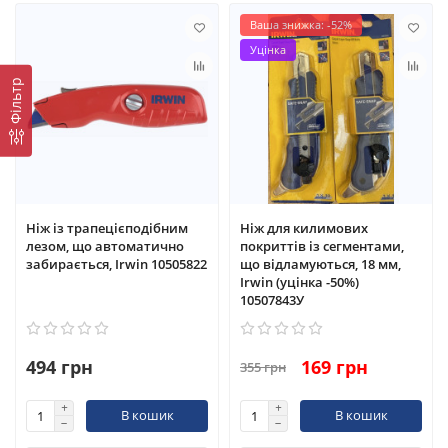
Ваша знижка: -52%
Уцінка
Фільтр
Ніж із трапецієподібним
Ніж для килимових
лезом, що автоматично
покриттів із сегментами,
забирається, Irwin 10505822
що відламуються, 18 мм,
Irwin (уцінка -50%)
10507843У
494 грн
169 грн
355 грн
В кошик
В кошик