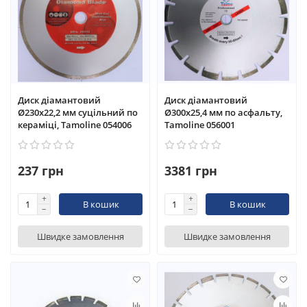
Диск діамантовий
Диск діамантовий
Ø230x22,2 мм суцільний по
Ø300x25,4 мм по асфальту,
кераміці, Tamoline 054006
Tamoline 056001
237 грн
3381 грн
В кошик
В кошик
Швидке замовлення
Швидке замовлення