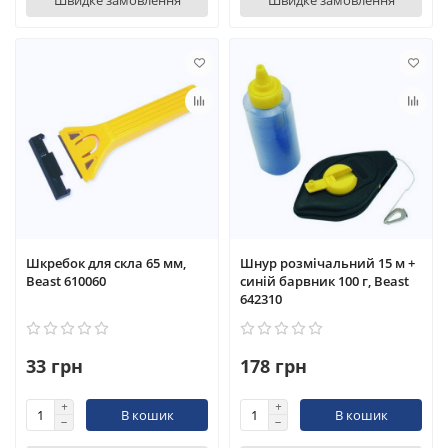
Швидке замовлення
Швидке замовлення
Шкребок для скла 65 мм,
Шнур розмічальний 15 м +
Beast 610060
синій барвник 100 г, Beast
642310
33 грн
178 грн
В кошик
В кошик