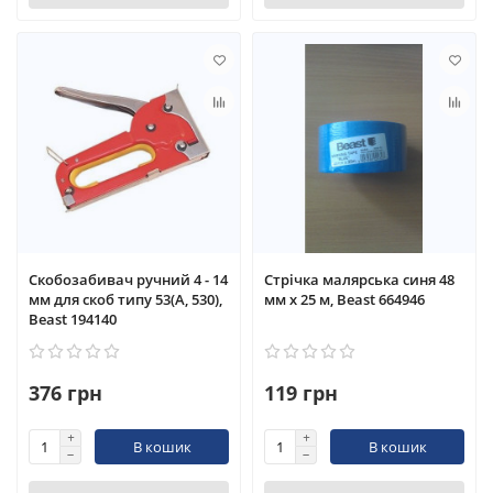
Скобозабивач ручний 4 - 14
Стрічка малярська синя 48
мм для скоб типу 53(А, 530),
мм x 25 м, Beast 664946
Beast 194140
376 грн
119 грн
В кошик
В кошик