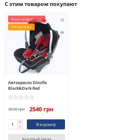
С этим товаром покупают
Ваша скидка: -30%
Распродажа
Распродажа
Автокресло Dinofix
Black&Dark Red
2540 грн
3634 грн
В корзину
Быстрый заказ