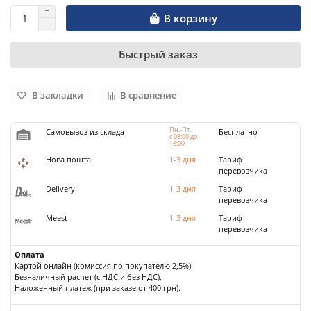
В корзину
Быстрый заказ
В закладки
В сравнение
Пн.-Пт.
Самовывоз из склада
Бесплатно
с 08:00 до
16:00
Нова пошта
1-3 дня
Тариф
перевозчика
Delivery
1-3 дня
Тариф
перевозчика
Meest
1-3 дня
Тариф
перевозчика
Оплата
Картой онлайн (комиссия по покупателю 2,5%)
Безналичный расчет (с НДС и без НДС),
Наложенный платеж (при заказе от 400 грн).