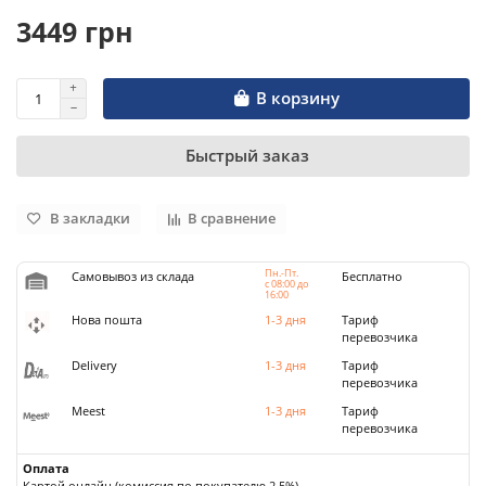
3449 грн
В корзину
Быстрый заказ
В закладки
В сравнение
Пн.-Пт.
Самовывоз из склада
Бесплатно
с 08:00 до
16:00
Нова пошта
1-3 дня
Тариф
перевозчика
Delivery
1-3 дня
Тариф
перевозчика
Meest
1-3 дня
Тариф
перевозчика
Оплата
Картой онлайн (комиссия по покупателю 2,5%)