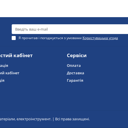
Я прочитав і погоджується з умовами
Користувацька угода
стий кабінет
Сервіси
ація
Оплата
ий кабінет
Доставка
ція
Гарантія
атеріали, електроінструмент. | Всі права захищені.