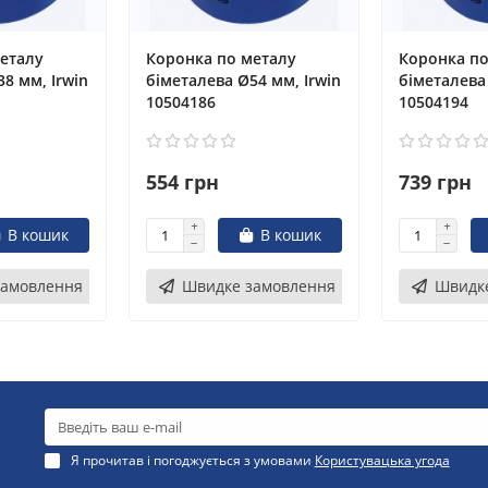
еталу
Коронка по металу
Коронка по
8 мм, Irwin
біметалева Ø54 мм, Irwin
біметалева
10504186
10504194
554 грн
739 грн
В кошик
В кошик
замовлення
Швидке замовлення
Швидк
Я прочитав і погоджується з умовами
Користувацька угода