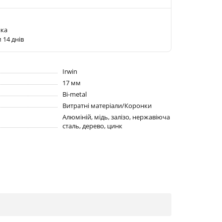
ика
 14 днів
Irwin
17 мм
Bi-metal
Витратні матеріали/Коронки
Алюміній, мідь, залізо, нержавіюча
сталь, дерево, цинк