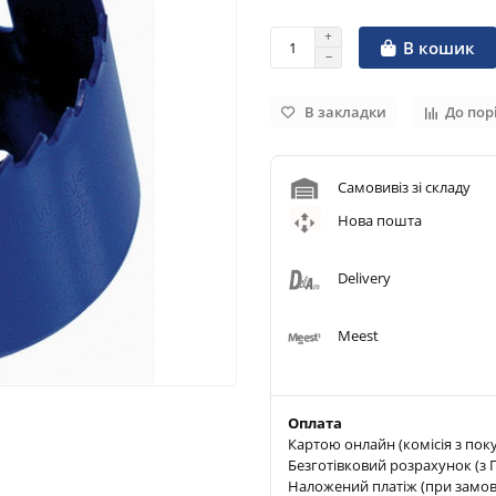
В кошик
В закладки
До пор
Самовивіз зі складу
Нова пошта
Delivery
Meest
Оплата
Картою онлайн (комісія з пок
Безготівковий розрахунок (з П
Наложений платіж (при замовле