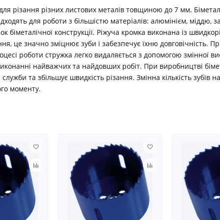
 для різання різних листових металів товщиною до 7 мм. Біметал
ідходять для роботи з більшістю матеріалів: алюмінієм, міддю, 
ок біметалічної конструкції. Ріжуча кромка виконана із швидкор
, це значно зміцнює зуби і забезпечує їхню довговічність. П
цесі роботи стружка легко видаляється з допомогою змінної ви
виконанні найважчих та найдовших робіт. При виробництві біме
лужби та збільшує швидкість різання. Змінна кількість зубів на 
го моменту.