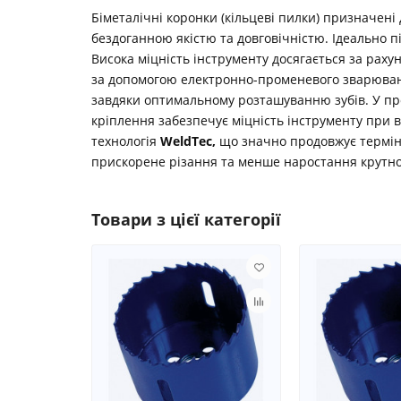
Біметалічні коронки (кільцеві пилки) призначені
бездоганною якістю та довговічністю. Ідеально п
Висока міцність інструменту досягається за рахун
за допомогою електронно-променевого зварювання
завдяки оптимальному розташуванню зубів. У про
кріплення забезпечує міцність інструменту при 
технологія
WeldTec
,
що значно продовжує термін с
прискорене різання та менше наростання крутно
Товари з цієї категорії