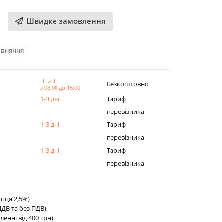
Швидке замовлення
івняння
Пн.-Пт.
Безкоштовно
з 08:00 до 16:00
1-3 дні
Тариф
перевізника
1-3 дні
Тариф
перевізника
1-3 дні
Тариф
перевізника
упця 2,5%)
ДВ та без ПДВ),
нні від 400 грн).