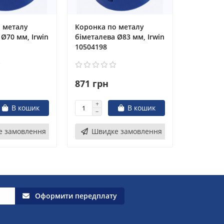
 металу
Коронка по металу
 Ø70 мм, Irwin
біметалева Ø83 мм, Irwin
10504198
871 грн
В кошик
В кошик
е замовлення
Швидке замовлення
Оформити передплату