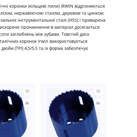
ічні коронки (кільцеві пили) IRWIN відрізняються
залізом, нержавіючою сталлю, деревом та цинком.
ізальної інструментальної сталі (HSS) і приварена
рискорене проникнення в матеріал досягається
соти заглиблень між зубами. Товстий диск
талічних коронок Irwin використовується
дюйм (TPI) 4,5/5,5 та їх форма забезпечує