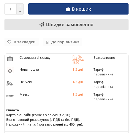
В кошик
Швидке замовлення
В закладки
До порівняння
Пн.-Пт.
Самовивіз зі складу
Безкоштовно
з 08:00 до
16:00
Нова пошта
1-3 дні
Тариф
перевізника
Delivery
1-3 дні
Тариф
перевізника
Meest
1-3 дні
Тариф
перевізника
Оплата
Картою онлайн (комісія з покупця 2,5%)
Безготівковий розрахунок (з ПДВ та без ПДВ),
Наложений платіж (при замовленні від 400 грн).