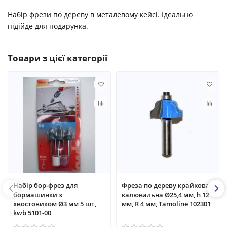
Набір фрези по дереву в металевому кейсі. Ідеально
підійде для подарунка.
Товари з цієї категорії
Набір бор-фрез для
Фреза по дереву крайкова
бормашинки з
калювальна Ø25,4 мм, h 12
хвостовиком Ø3 мм 5 шт,
мм, R 4 мм, Tamoline 102301
kwb 5101-00