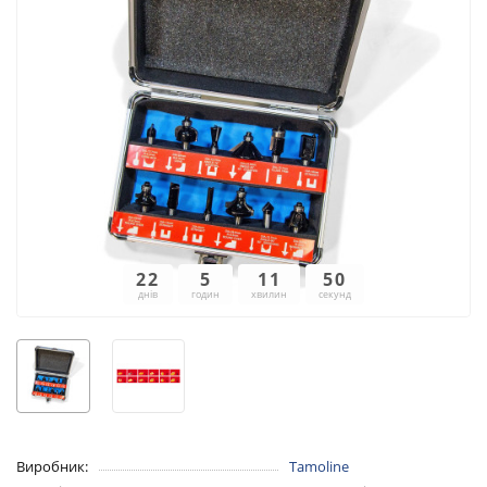
22
5
11
50
днів
годин
хвилин
секунд
Виробник:
Tamoline