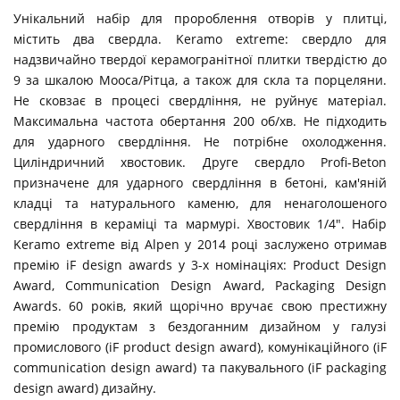
Унікальний набір для пророблення отворів у плитці,
містить два свердла. Keramo extreme: свердло для
надзвичайно твердої керамогранітної плитки твердістю до
9 за шкалою Мооса/Рітца, а також для скла та порцеляни.
Не сковзає в процесі свердління, не руйнує матеріал.
Максимальна частота обертання 200 об/хв. Не підходить
для ударного свердління. Не потрібне охолодження.
Циліндричний хвостовик. Друге свердло Profi-Beton
призначене для ударного свердління в бетоні, кам'яній
кладці та натурального каменю, для ненаголошеного
свердління в кераміці та мармурі. Хвостовик 1/4". Набір
Keramo extreme від Alpen у 2014 році заслужено отримав
премію iF design awards у 3-х номінаціях: Product Design
Award, Communication Design Award, Packaging Design
Awards. 60 років, який щорічно вручає свою престижну
премію продуктам з бездоганним дизайном у галузі
промислового (iF product design award), комунікаційного (iF
communication design award) та пакувального (iF packaging
design award) дизайну.