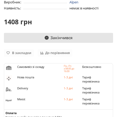
Виробник:
Alpen
Наявність:
немає в наявності
1408 грн
Закінчився
В закладки
До порівняння
Пн.-Пт.
Самовивіз зі складу
Безкоштовно
з 08:00 до
16:00
Нова пошта
1-3 дні
Тариф
перевізника
Delivery
1-3 дні
Тариф
перевізника
Meest
1-3 дні
Тариф
перевізника
Оплата