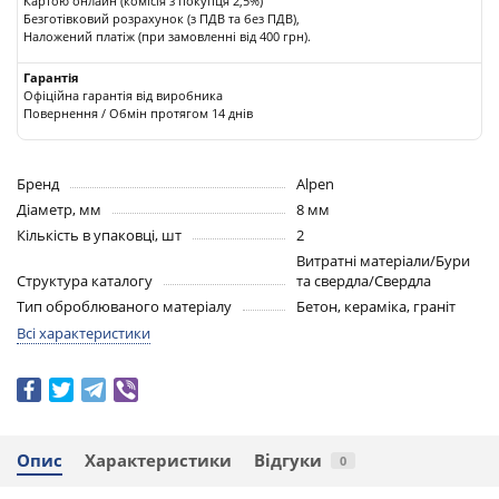
Картою онлайн (комісія з покупця 2,5%)
Безготівковий розрахунок (з ПДВ та без ПДВ),
Наложений платіж (при замовленні від 400 грн).
Гарантія
Офіційна гарантія від виробника
Повернення / Обмін протягом 14 днів
Бренд
Alpen
Діаметр, мм
8 мм
Кількість в упаковці, шт
2
Витратні матеріали/Бури
Структура каталогу
та свердла/Свердла
Тип оброблюваного матеріалу
Бетон, кераміка, граніт
Всі характеристики
Опис
Характеристики
Відгуки
0