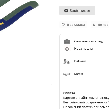
Закінчився
В закладки
До пор
Самовивіз зі складу
Нова пошта
Delivery
Meest
Оплата
Картою онлайн (комісія з пок
Безготівковий розрахунок (з П
Наложений платіж (при замовле