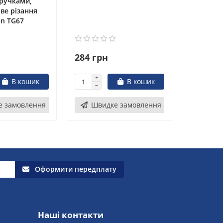
ручками,
аве різання
in TG67
284 грн
В кошик
В кошик
е замовлення
Швидке замовлення
Оформити передплату
Наші контакти