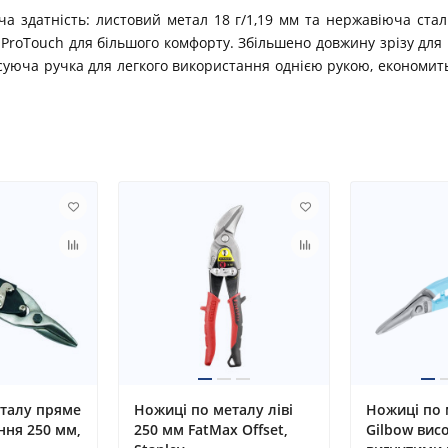
а здатність: листовий метал 18 г/1,19 мм та нержавіюча сталь
а ProTouch для більшого комфорту. Збільшено довжину зрізу дл
уюча ручка для легкого використання однією рукою, економить
талу пряме
Ножиці по металу ліві
Ножиці по 
ання 250 мм,
250 мм FatMax Offset,
Gilbow висо