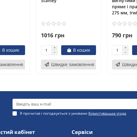
Stanley
вигнутими 
пряме і пр
275 мм, Irw
1016 грн
790 грн
В кошик
В кошик
замовлення
Швидке замовлення
Швидк
Я прочитав і погоджується з умовами
Користувацька угода
стий кабінет
Сервіси