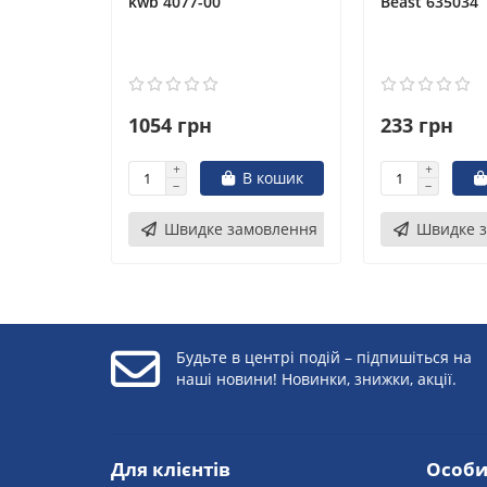
kwb 4077-00
Beast 635034
1054 грн
233 грн
В кошик
Швидке замовлення
Швидке 
Будьте в центрі подій – підпишіться на
наші новини! Новинки, знижки, акції.
Для клієнтів
Особи