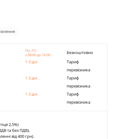
івняння
Пн.-Пт.
Безкоштовно
з 08:00 до 16:00
1-3 дні
Тариф
перевізника
1-3 дні
Тариф
перевізника
1-3 дні
Тариф
перевізника
упця 2,5%)
ДВ та без ПДВ),
нні від 400 грн).