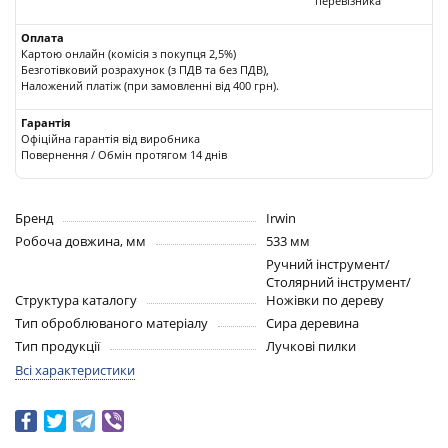
перевізника
Оплата
Картою онлайн (комісія з покупця 2,5%)
Безготівковий розрахунок (з ПДВ та без ПДВ),
Наложений платіж (при замовленні від 400 грн).
Гарантія
Офіційна гарантія від виробника
Повернення / Обмін протягом 14 днів
Бренд
Irwin
Робоча довжина, мм
533 мм
Ручний інструмент/
Столярний інструмент/
Структура каталогу
Ножівки по дереву
Тип оброблюваного матеріалу
Сира деревина
Тип продукції
Лучкові пилки
Всі характеристики