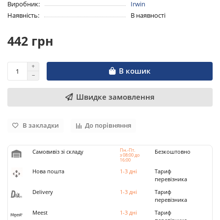
Виробник:
Irwin
Наявність:
В наявності
442 грн
В кошик
Швидке замовлення
В закладки
До порівняння
Пн.-Пт.
Самовивіз зі складу
Безкоштовно
з 08:00 до
16:00
Нова пошта
1-3 дні
Тариф
перевізника
Delivery
1-3 дні
Тариф
перевізника
Meest
1-3 дні
Тариф