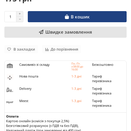
В кошик
Швидке замовлення
В закладки
До порівняння
Пн.-Пт.
Самовивіз зі складу
Безкоштовно
з 08:00 до
16:00
Нова пошта
1-3 дні
Тариф
перевізника
Delivery
1-3 дні
Тариф
перевізника
Meest
1-3 дні
Тариф
перевізника
Оплата
Картою онлайн (комісія з покупця 2,5%)
Безготівковий розрахунок (з ПДВ та без ПДВ),
Наложений платіж (при замовленні від 400 грн).