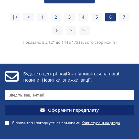
|<
<
1
2
3
4
5
6
7
8
>
>|
Показано від 121 до 144 з 173 (всього сторінок: 8)
Будьте в центрі подій – підпишіться на наші
новини! Новинки, знижки, акції.
Оформити передплату
Я прочитав і погоджується з умовами
Користувацька угода