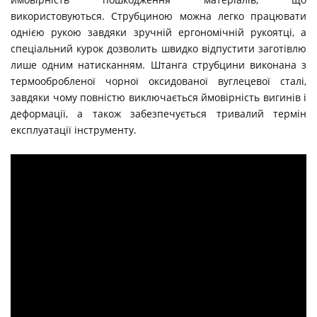
використовуються. Струбциною можна легко працювати
однією рукою завдяки зручній ергономічній рукоятці, а
спеціальний курок дозволить швидко відпустити заготівлю
лише одним натисканням. Штанга струбцини виконана з
термообробленої чорної оксидованої вуглецевої сталі,
завдяки чому повністю виключається ймовірність вигинів і
деформації, а також забезпечується тривалий термін
експлуатації інструменту.