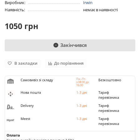
Виробник:
Irwin
Наявність:
немає в наявності
1050 грн
Закінчився
В закладки
До порівняння
Пн.-Пт.
Самовивіз зі складу
Безкоштовно
з 08:00 до
16:00
Нова пошта
1-3 дні
Тариф
перевізника
Delivery
1-3 дні
Тариф
перевізника
Meest
1-3 дні
Тариф
перевізника
Оплата