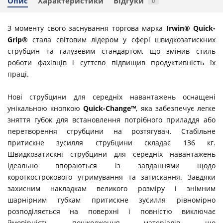
Опис
Характеристики
Відгуки
0
З моменту свого заснування торгова марка
Irwin® Quick-
Grip®
стала світовим лідером у сфері швидкозатискних
струбцин та галузевим стандартом, що змінив стиль
роботи фахівців і суттєво підвищив продуктивність їх
праці.
Нові струбцини для середніх навантажень оснащені
унікальною кнопкою
Quick-Change™
, яка забезпечує легке
зняття губок для встановлення потрібного приладдя або
перетворення струбцини на розтягувач. Стабільне
притискне зусилля струбцини складає 136 кг.
Швидкозатискні струбцини для середніх навантажень
ідеально впораються із завданнями щодо
короткострокового утримування та затискання. Завдяки
захисним накладкам великого розміру і знімним
шарнірним губкам притискне зусилля рівномірно
розподіляється на поверхні і повністю виключає
ймовірність пошкодження матеріалів, що