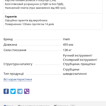
Картою онлайн (комісія з покупця 2,5%)
Безготівковий розрахунок (з ПДВ та без ПДВ),
Наложений платіж (при замовленні від 400 грн).
Гарантія
Офіційна гарантія від виробника
Повернення / Обмін протягом 14 днів
Бренд
Irwin
Довжина
455 мм
Сила стискання
136 кг
Ручний інструмент/
Столярний інструмент/
Структура каталогу
Струбцини, прищіпки
Струбцини
Тип продукції
швидкозатискні
Всі характеристики