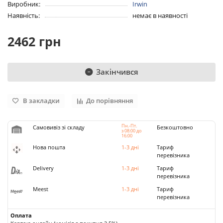
Виробник:
Irwin
Наявність:
немає в наявності
2462 грн
Закінчився
В закладки
До порівняння
Пн.-Пт.
Самовивіз зі складу
Безкоштовно
з 08:00 до
16:00
Нова пошта
1-3 дні
Тариф
перевізника
Delivery
1-3 дні
Тариф
перевізника
Meest
1-3 дні
Тариф
перевізника
Оплата