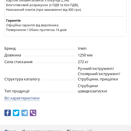
Картою онлайн (комісія з покупця 2,5%)
Безготівковий розрахунок (з ПДВ та без ПДВ),
Наложений платіж (при замовленні від 400 грн).
Гарантія
Офіційна гарантія від виробника
Повернення / Обмін протягом 14 днів
Бренд
Irwin
Довжина
1250 мм
Сила стискання
272 кг
Ручний інструмент/
Столярний інструмент/
Структура каталогу
Струбцини, прищіпки
Струбцини
Тип продукції
швидкозатискні
Всі характеристики