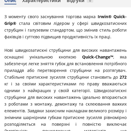
Опис
Характеристики
Відгуки
0
З моменту свого заснування торгова марка
Irwin® Quick-
Grip®
стала світовим лідером у сфері швидкозатискних
струбцин і галузевим стандартом, що змінив стиль роботи
фахівців і суттєво підвищив продуктивність їх праці.
Нові швидкозатискні струбцини для високих навантажень
оснащені унікальною кнопкою
Quick-Change™
, яка
забезпечує легке зняття губок для встановлення потрібного
приладдя або перетворення струбцини на розтягувач.
Стабільне притискне зусилля струбцини становить до
272
кг і за своїми характеристиками по праву вважаються
одними з найкращих у своїй категорії. Швидкозатискні
струбцини для високих навантажень ідеально впораються
з роботами з монтажу, демонтажу та склеювання важких
елементів. Завдяки захисним накладкам великого розміру і
знімним шарнірним губкам притискне зусилля рівномірно
розподіляється на поверхні і повністю виключає
ймовірність пошкодження матеріалів, що