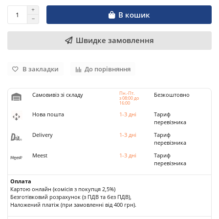
В кошик
Швидке замовлення
В закладки
До порівняння
Пн.-Пт.
Самовивіз зі складу
Безкоштовно
з 08:00 до
16:00
Нова пошта
1-3 дні
Тариф
перевізника
Delivery
1-3 дні
Тариф
перевізника
Meest
1-3 дні
Тариф
перевізника
Оплата
Картою онлайн (комісія з покупця 2,5%)
Безготівковий розрахунок (з ПДВ та без ПДВ),
Наложений платіж (при замовленні від 400 грн).