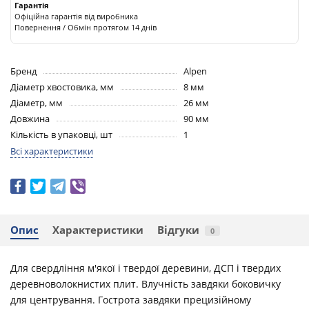
Гарантія
Офіційна гарантія від виробника
Повернення / Обмін протягом 14 днів
Бренд
Alpen
Діаметр хвостовика, мм
8 мм
Діаметр, мм
26 мм
Довжина
90 мм
Кількість в упаковці, шт
1
Всі характеристики
Опис
Характеристики
Відгуки
0
Для свердління м'якої і твердої деревини, ДСП і твердих
деревноволокнистих плит. Влучність завдяки боковичку
для центрування. Гострота завдяки прецизійному