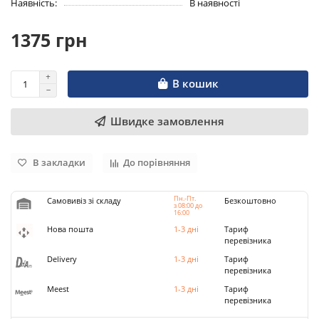
Наявність:
В наявності
1375 грн
В кошик
Швидке замовлення
В закладки
До порівняння
Пн.-Пт.
Самовивіз зі складу
Безкоштовно
з 08:00 до
16:00
Нова пошта
1-3 дні
Тариф
перевізника
Delivery
1-3 дні
Тариф
перевізника
Meest
1-3 дні
Тариф
перевізника