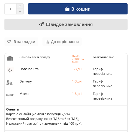
В кошик
Швидке замовлення
В закладки
До порівняння
Пн.-Пт.
Самовивіз зі складу
Безкоштовно
з 08:00 до
16:00
Нова пошта
1-3 дні
Тариф
перевізника
Delivery
1-3 дні
Тариф
перевізника
Meest
1-3 дні
Тариф
перевізника
Оплата
Картою онлайн (комісія з покупця 2,5%)
Безготівковий розрахунок (з ПДВ та без ПДВ),
Наложений платіж (при замовленні від 400 грн).