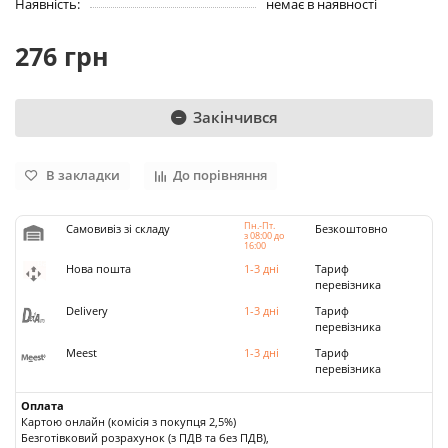
Наявність:
немає в наявності
276 грн
Закінчився
В закладки
До порівняння
Пн.-Пт.
Самовивіз зі складу
Безкоштовно
з 08:00 до
16:00
Нова пошта
1-3 дні
Тариф
перевізника
Delivery
1-3 дні
Тариф
перевізника
Meest
1-3 дні
Тариф
перевізника
Оплата
Картою онлайн (комісія з покупця 2,5%)
Безготівковий розрахунок (з ПДВ та без ПДВ),