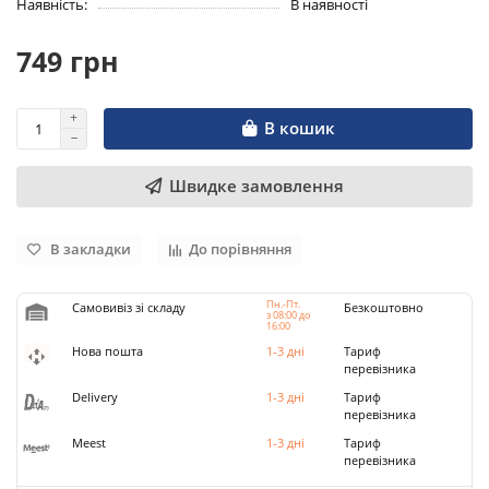
Наявність:
В наявності
749 грн
В кошик
Швидке замовлення
В закладки
До порівняння
Пн.-Пт.
Самовивіз зі складу
Безкоштовно
з 08:00 до
16:00
Нова пошта
1-3 дні
Тариф
перевізника
Delivery
1-3 дні
Тариф
перевізника
Meest
1-3 дні
Тариф
перевізника