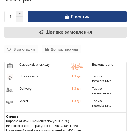
В кошик
Швидке замовлення
В закладки
До порівняння
Пн.-Пт.
Самовивіз зі складу
Безкоштовно
з 08:00 до
16:00
Нова пошта
1-3 дні
Тариф
перевізника
Delivery
1-3 дні
Тариф
перевізника
Meest
1-3 дні
Тариф
перевізника
Оплата
Картою онлайн (комісія з покупця 2,5%)
Безготівковий розрахунок (з ПДВ та без ПДВ),
Наложений платіж (при замовленні від 400 грн).